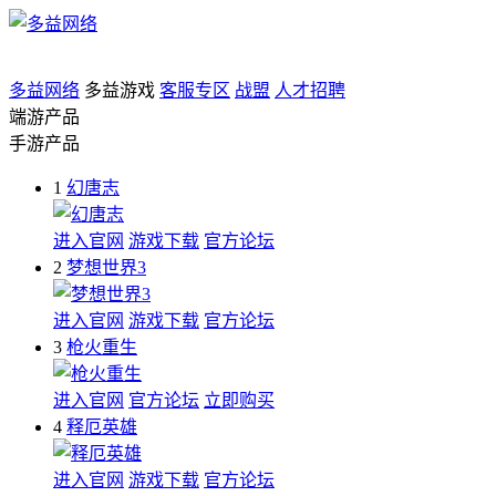
多益网络
多益游戏
客服专区
战盟
人才招聘
端游产品
手游产品
1
幻唐志
进入官网
游戏下载
官方论坛
2
梦想世界3
进入官网
游戏下载
官方论坛
3
枪火重生
进入官网
官方论坛
立即购买
4
释厄英雄
进入官网
游戏下载
官方论坛