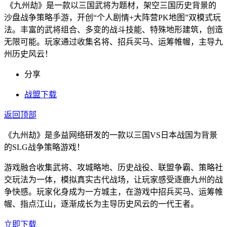
《九州劫》是一款以三国武将为题材，架空三国历史背景的
沙盘战争策略手游，开创“个人剧情+大阵营PK地图”双模式玩
法。丰富的武将组合、多变的战斗技能、特殊地形建筑，创造
无限可能。玩家通过收集名将、招兵买马、运筹帷幄，主导九
州历史风云！
分享
战盟下载
返回顶部
《九州劫》是多益网络研发的一款以三国VS日本战国为背景
的SLG战争策略游戏！
游戏融合收集武将、攻城略地、历史战役、联盟争霸、策略社
交玩法为一体，模拟真实古代战场，让玩家感受逐鹿九州的战
争快感。玩家化身成为一方城主，在游戏中招兵买马、运筹帷
幄、指点江山，逐渐成长为主导历史风云的一代王者。
立即下载