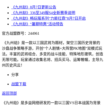
《九州劫》8月7日更新公告
《九州劫》336至349服S4全新赛季说明
《九州劫》畅玩服系列“力能扛鼎”8月7日开启
《九州劫》“暑期特惠”活动预告
官方战盟群号：244961
《九州劫》是一款以三国武将为题材，架空三国历史背景的
沙盘战争策略手游，开创“个人剧情+大阵营PK地图”双模式玩
法。丰富的武将组合、多变的战斗技能、特殊地形建筑，创造
无限可能。玩家通过收集名将、招兵买马、运筹帷幄，主导九
州历史风云！
分享
战盟下载
返回顶部
《九州劫》是多益网络研发的一款以三国VS日本战国为背景